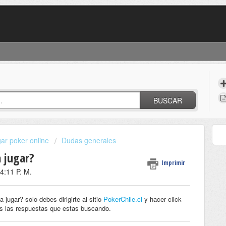
BUSCAR
ar poker online
Dudas generales
 jugar?
Imprimir
 4:11 P. M.
ugar? solo debes dirigirte al sitio
PokerChile.cl
y hacer click
as las respuestas que estas buscando.